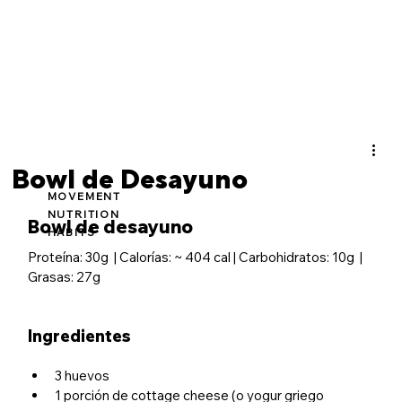
Bowl de Desayuno
MOVEMENT
NUTRITION
Bowl de desayuno 
HABITS
Proteína: 30g  | Calorías: ~ 404 cal | Carbohidratos: 10g  | 
Grasas: 27g 
Ingredientes 
3 huevos
1 porción de cottage cheese (o yogur griego 