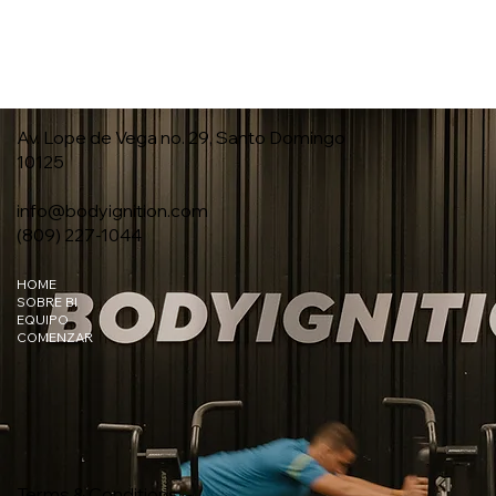
Av. Lope de Vega no. 29, Santo Domingo
10125
info@bodyignition.com
(809) 227-1044
HOME
SOBRE BI
EQUIPO
COMENZAR
Terms & Conditions