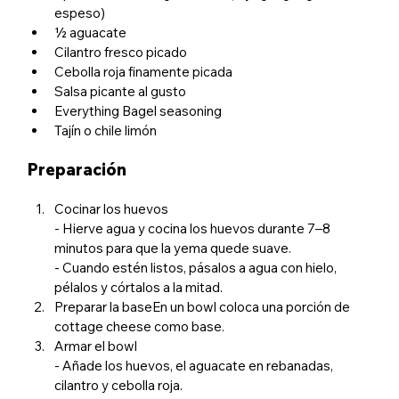
espeso) 
1⁄2 aguacate
Cilantro fresco picado
Cebolla roja finamente picada
Salsa picante al gusto
Everything Bagel seasoning
Tajín o chile limón
Preparación 
Cocinar los huevos
- Hierve agua y cocina los huevos durante 7–8 
minutos para que la yema quede suave. 
- Cuando estén listos, pásalos a agua con hielo, 
pélalos y córtalos a la mitad.
Preparar la baseEn un bowl coloca una porción de 
cottage cheese como base.
Armar el bowl
- Añade los huevos, el aguacate en rebanadas, 
cilantro y cebolla roja. 