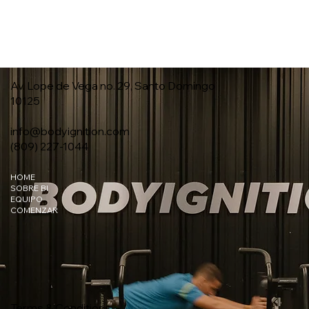
Av. Lope de Vega no. 29, Santo Domingo
10125
info@bodyignition.com
(809) 227-1044
HOME
SOBRE BI
EQUIPO
COMENZAR
Terms & Conditions